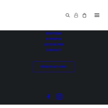
BOUTIQUE
A PROPOS
LISTE DE PRIX
CONTACT
N°5 Bond Maintenance Conditioner
Accueil
N°5 Bond Maintenance Conditioner
RÉSERVATIONS