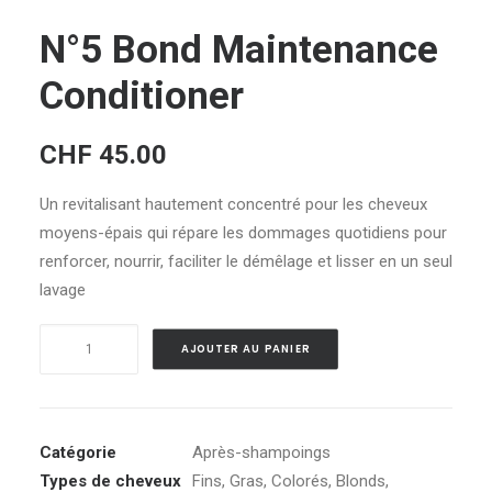
N°5 Bond Maintenance
Conditioner
CHF
45.00
Un revitalisant hautement concentré pour les cheveux
moyens-épais qui répare les dommages quotidiens pour
renforcer, nourrir, faciliter le démêlage et lisser en un seul
lavage
quantité
Alternative:
AJOUTER AU PANIER
de
N°5
Bond
Maintenance
Catégorie
Après-shampoings
Conditioner
Types de cheveux
Fins
,
Gras
,
Colorés
,
Blonds
,