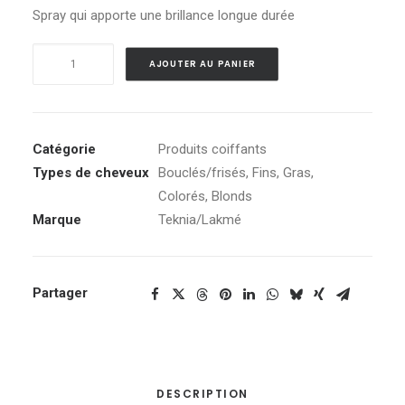
Spray qui apporte une brillance longue durée
quantité
Alternative:
AJOUTER AU PANIER
de
K.Finish
Polish
Catégorie
Produits coiffants
Types de cheveux
Bouclés/frisés
,
Fins
,
Gras
,
Colorés
,
Blonds
Marque
Teknia/Lakmé
Partager
DESCRIPTION