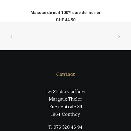
Ce
Ce
produit
pr
Masque de nuit 100% soie de mûrier
CHOIX DES OPTIONS
a
a
CHF
44.90
plusieurs
pl
variations.
var
Les
Le
options
op
peuvent
pe
être
êt
choisies
ch
sur
su
la
la
page
pa
Contact
du
du
produit
pr
Le Studio Coiffure
Margaux Theler
Rue centrale 89
1964 Conthey
T. 076 520 46 94