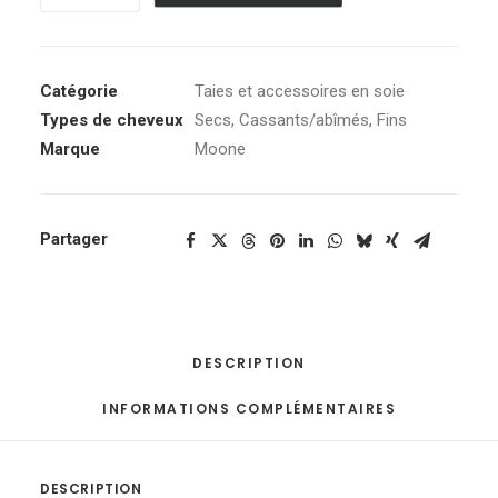
de
Alternative:
Chouchou
100%
soie
Catégorie
Taies et accessoires en soie
de
Types de cheveux
Secs
,
Cassants/abîmés
,
Fins
mûrier
Marque
Moone
Partager
DESCRIPTION
INFORMATIONS COMPLÉMENTAIRES
DESCRIPTION