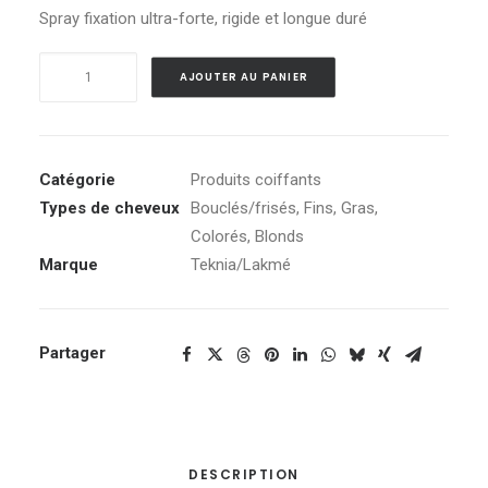
Spray fixation ultra-forte, rigide et longue duré
quantité
Alternative:
AJOUTER AU PANIER
de
K.Finish
Hard
Catégorie
Produits coiffants
Types de cheveux
Bouclés/frisés
,
Fins
,
Gras
,
Colorés
,
Blonds
Marque
Teknia/Lakmé
Partager
DESCRIPTION