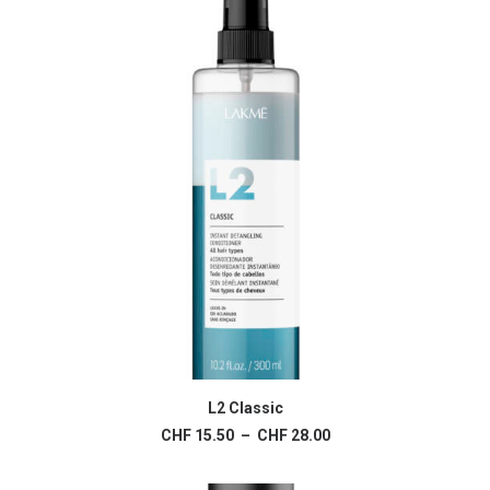
Ce
produit
L2 Classic
CHOIX DES OPTIONS
a
Plage
CHF
15.50
–
CHF
28.00
plusieurs
de
variations.
prix :
Les
CHF 15.50