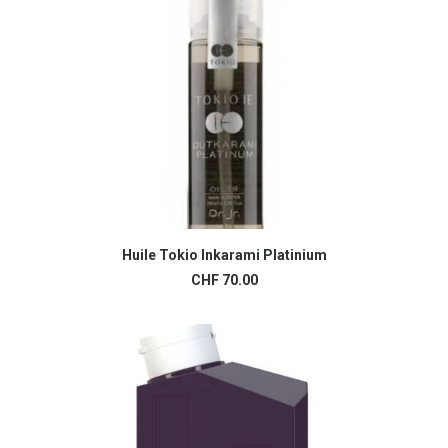
du
produit
Huile Tokio Inkarami Platinium
AJOUTER AU PANIER
CHF
70.00