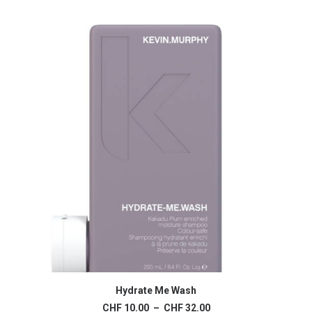
Ce
produit
Hydrate Me Wash
CHOIX DES OPTIONS
a
Plage
CHF
10.00
–
CHF
32.00