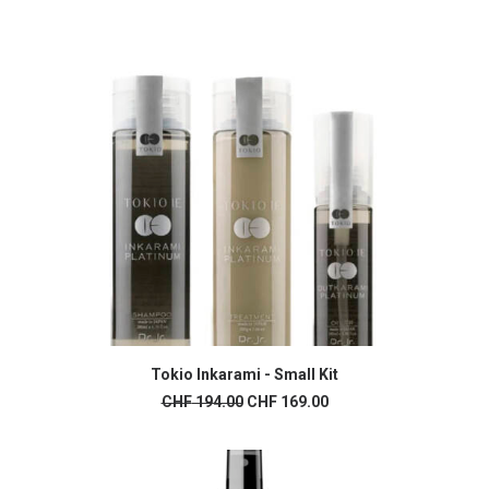
Tokio Inkarami - Small Kit
AJOUTER AU PANIER
Le
Le
CHF
194.00
CHF
169.00
prix
prix
initial
actuel
était :
est :
CHF 194.00.
CHF 169.00.