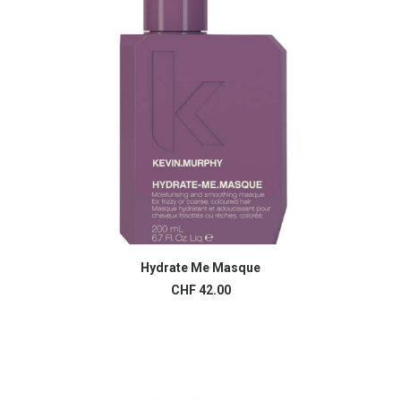
la
page
du
produit
Hydrate Me Masque
AJOUTER AU PANIER
CHF
42.00