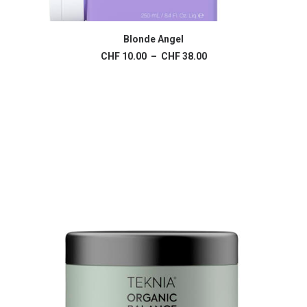
Ce
produit
Blonde Angel
CHOIX DES OPTIONS
a
Plage
CHF
10.00
–
CHF
38.00
plusieurs
de
variations.
prix :
Les
CHF 10.00
à
options
CHF 38.00
peuvent
être
choisies
sur
la
page
du
produit