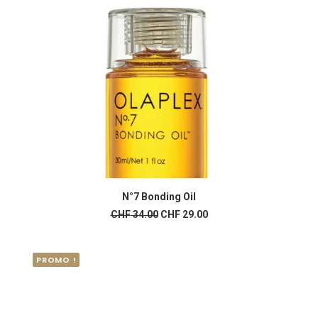
N°7 Bonding Oil
AJOUTER AU PANIER
Le
Le
CHF
34.00
CHF
29.00
prix
prix
initial
actuel
était :
est :
CHF 34.00.
CHF 29.00.
PROMO !