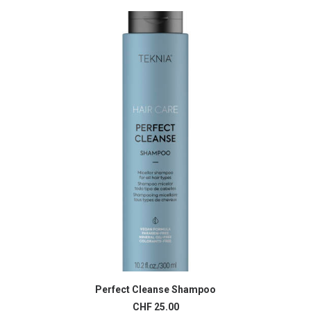
variations.
prix :
Les
CHF 10.00
à
options
CHF 25.00
peuvent
être
choisies
sur
la
page
du
produit
Perfect Cleanse Shampoo
AJOUTER AU PANIER
CHF
25.00