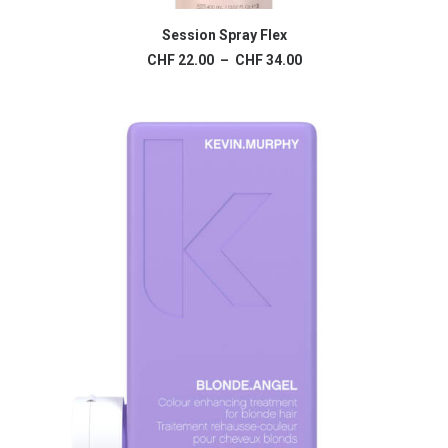
Ce
produit
Session Spray Flex
CHOIX DES OPTIONS
a
Plage
CHF
22.00
–
CHF
34.00
plusieurs
de
variations.
prix :
Les
CHF 22.00
à
options
CHF 34.00
peuvent
être
choisies
sur
la
page
du
produit