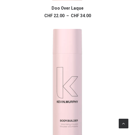
Ce
produit
Doo Over Laque
CHOIX DES OPTIONS
a
Plage
CHF
22.00
–
CHF
34.00
plusieurs
de
variations.
prix :
Les
CHF 22.00
à
options
CHF 34.00
peuvent
être
choisies
sur
la
page
du
produit