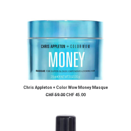
Chris Appleton + Color Wow Money Masque
AJOUTER AU PANIER
Le
Le
CHF
59.00
CHF
45.00
prix
prix
initial
actuel
était :
est :
CHF 59.00.
CHF 45.00.