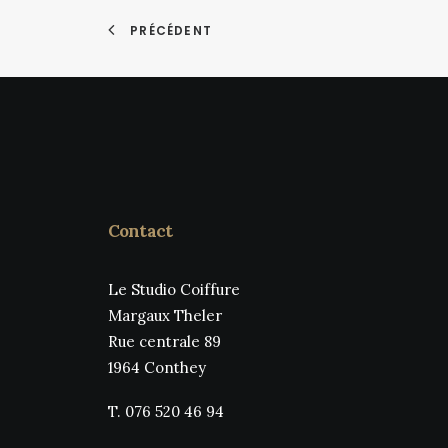
peuvent
peuvent
être
être
PRÉCÉDENT
choisies
choisie
sur
sur
la
la
page
page
du
du
produit
produit
Contact
Le Studio Coiffure
Margaux Theler
Rue centrale 89
1964 Conthey
T. 076 520 46 94