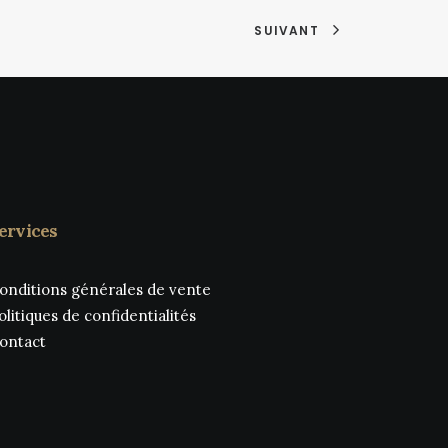
peuvent
peuvent
être
être
SUIVANT
choisies
choisies
sur
sur
la
la
page
page
du
du
produit
produit
ervices
onditions générales de vente
olitiques de confidentialités
ontact