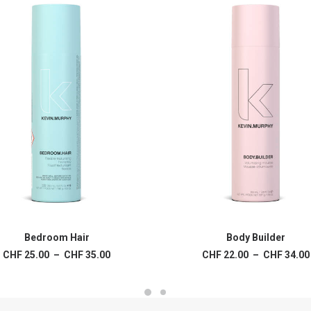
Ce
produit
Bedroom Hair
Body Builder
CHOIX DES OPTIONS
CHOIX DES OPTIONS
a
Plage
CHF
25.00
–
CHF
35.00
CHF
22.00
–
CHF
34.00
s
plusieurs
de
ns.
variations.
prix :
Les
CHF 25.00
à
options
CHF 35.00