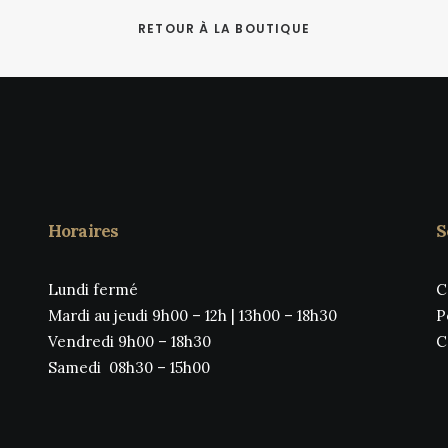
peuvent
être
RETOUR À LA BOUTIQUE
s
choisies
sur
la
page
du
produit
Horaires
S
Lundi fermé
C
Mardi au jeudi 9h00 – 12h | 13h00 – 18h30
P
Vendredi 9h00 – 18h30
C
Samedi 08h30 – 15h00