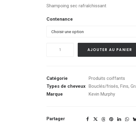
d
Shampoing sec rafraîchissant
pr
C
Contenance
à
C
quantité
AJOUTER AU PANIER
de
Alternative:
Fresh
Hair
Catégorie
Produits coiffants
Types de cheveux
Bouclés/frisés
,
Fins
,
Gr
Marque
Kevin Murphy
Partager