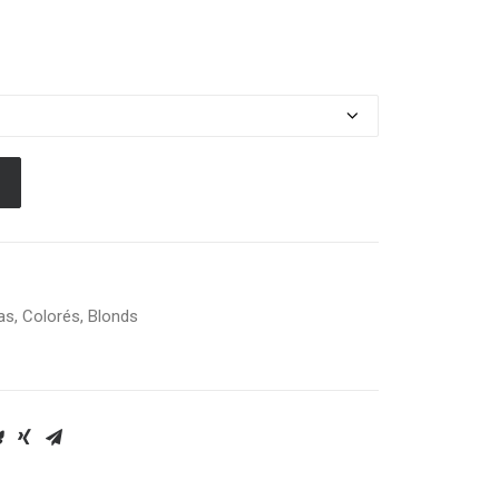
e
ix :
HF 16.00
HF 34.00
as
,
Colorés
,
Blonds