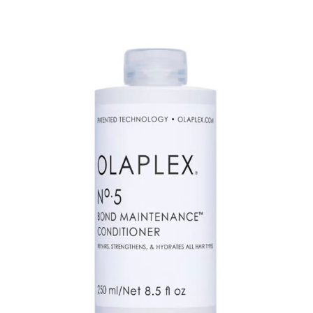
initial
actuel
était :
est :
CHF 112.00.
CHF 100.00.