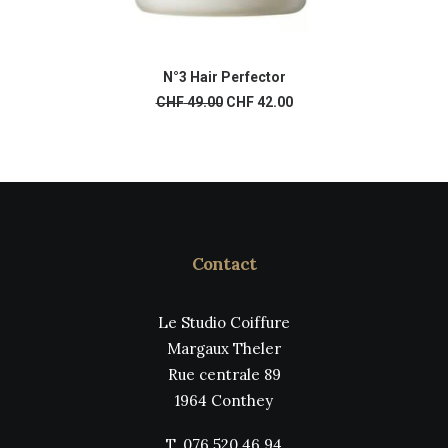
N°3 Hair Perfector
AJOUTER AU PANIER
Le
Le
CHF
49.00
CHF
42.00
prix
prix
initial
actuel
était :
est :
CHF 49.00.
CHF 42.00.
Contact
Le Studio Coiffure
Margaux Theler
Rue centrale 89
1964 Conthey
T. 076 520 46 94