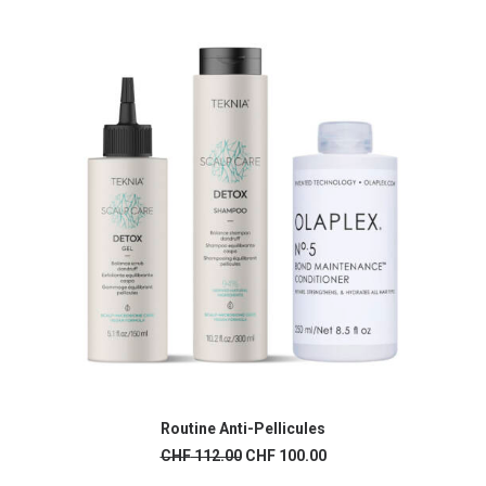
page
du
produit
Routine Anti-Pellicules
AJOUTER AU PANIER
Le
Le
CHF
112.00
CHF
100.00
prix
prix