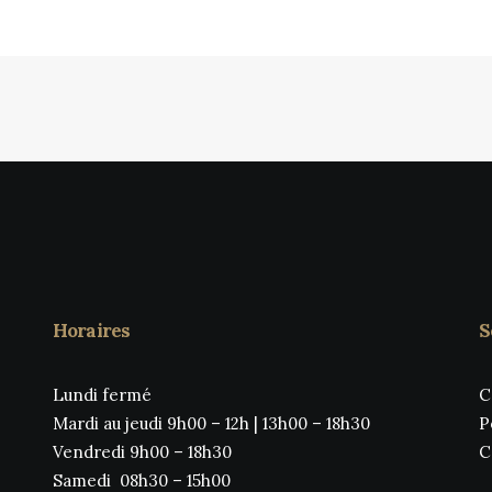
prix
p
initial
a
était :
es
CHF 49.00.
C
Horaires
S
Lundi fermé
C
Mardi au jeudi 9h00 – 12h | 13h00 – 18h30
P
Vendredi 9h00 – 18h30
C
Samedi 08h30 – 15h00