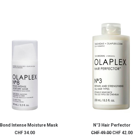
 Bond Intense Moisture Mask
N°3 Hair Perfector
AJOUTER AU PANIER
AJOUTER AU PANIER
Le
L
CHF
34.00
CHF
49.00
CHF
42.00