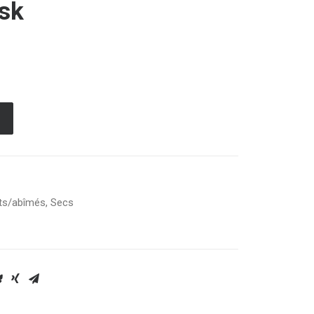
sk
Alternative:
ts/abîmés
,
Secs