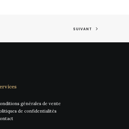
rix
ctuel
t :
HF 42.00.
SUIVANT
ervices
onditions générales de vente
olitiques de confidentialités
ontact