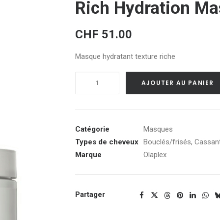
Rich Hydration Ma
CHF
51.00
Masque hydratant texture riche
quantité
AJOUTER AU PANIER
de
Rich
Hydration
Mask
Catégorie
Masques
Types de cheveux
Bouclés/frisés
,
Cassan
Marque
Olaplex
Partager