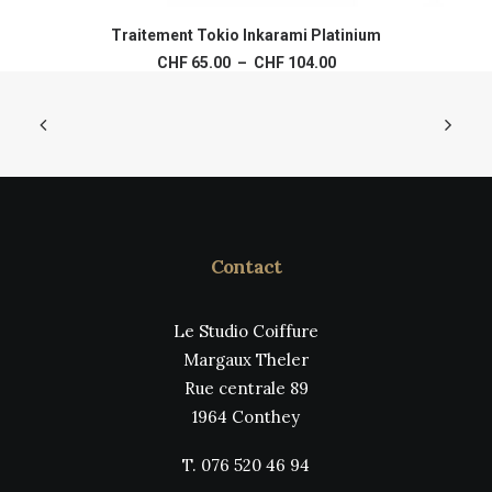
Ce
produit
Traitement Tokio Inkarami Platinium
CHOIX DES OPTIONS
a
Plage
CHF
65.00
–
CHF
104.00
plusieurs
de
variations.
prix :
Les
CHF 65.00
à
options
CHF 104.00
peuvent
être
choisies
sur
la
page
Contact
du
produit
Le Studio Coiffure
Margaux Theler
Rue centrale 89
1964 Conthey
T. 076 520 46 94