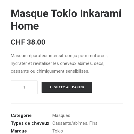
Masque Tokio Inkarami
Home
CHF
38.00
Masque réparateur intensif conçu pour renforcer,
hydrater et revitaliser les cheveux abîmés, secs,
cassants ou chimiquement sensibilisés.
quantité
Alternative:
AJOUTER AU PANIER
de
Masque
Tokio
Inkarami
Catégorie
Masques
Home
Types de cheveux
Cassants/abîmés
,
Fins
Marque
Tokio