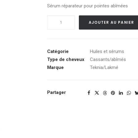
Sérum réparateur pour pointes abîmées
quantité
AJOUTER AU PANIER
de
Deep
Care
Drops
Catégorie
Huiles et sérums
Type de cheveux
Cassants/abîmés
Marque
Teknia/Lakmé
Partager