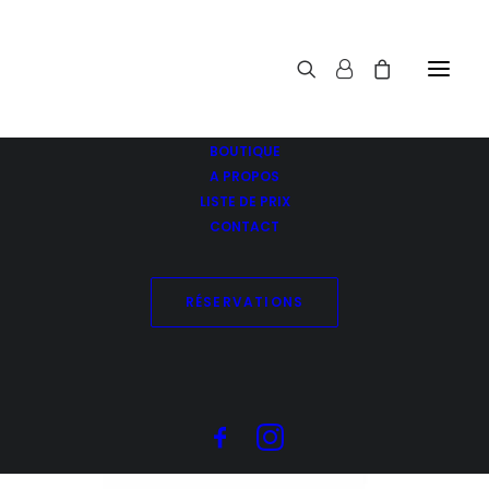
BOUTIQUE
A PROPOS
LISTE DE PRIX
CONTACT
Shampoing Tokio Inkarami Platinium
Accueil
Shampoing Tokio Inkarami Platinium
RÉSERVATIONS