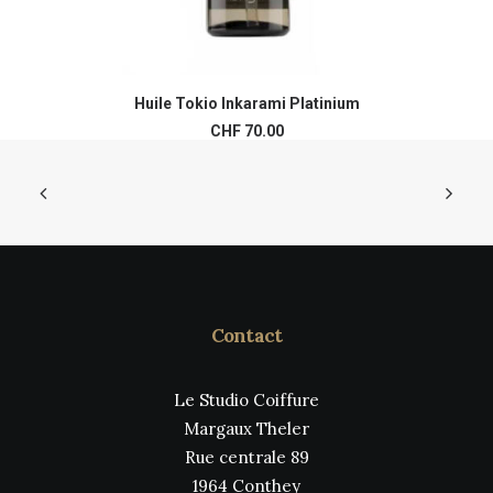
Ce
pr
Huile Tokio Inkarami Platinium
AJOUTER AU PANIER
a
CHF
70.00
pl
var
Le
op
pe
êt
ch
su
la
pa
Contact
du
pr
Le Studio Coiffure
Margaux Theler
Rue centrale 89
1964 Conthey