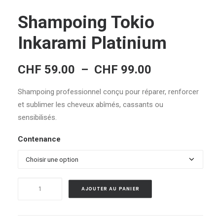
Shampoing Tokio
Inkarami Platinium
Plage
CHF
59.00
–
CHF
99.00
de
Shampoing professionnel conçu pour réparer, renforcer
prix :
et sublimer les cheveux abîmés, cassants ou
CHF 59.00
sensibilisés.
à
CHF 99.00
Contenance
quantité
AJOUTER AU PANIER
de
Alternative:
Shampoing