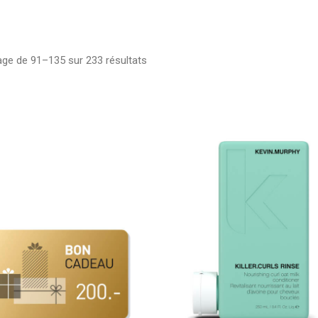
age de 91–135 sur 233 résultats
Trié
par
popularité