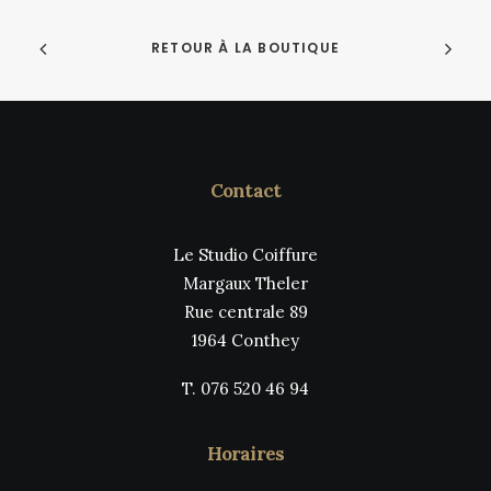
de
variations.
prix :
Les
CHF 10.00
RETOUR À LA BOUTIQUE
à
options
CHF 32.00
peuvent
être
choisies
sur
la
page
Contact
du
produit
Le Studio Coiffure
Margaux Theler
Rue centrale 89
1964 Conthey
T. 076 520 46 94
Horaires