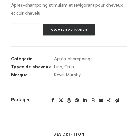
Après-shampoing stimulant et revigorant pour cheveux
et cuir chevelu
quantité
Alternative:
AJOUTER AU PANIER
de
Stimulate
Me
Rinse
Catégorie
Après-shampoings
Types de cheveux
Fins
,
Gras
Marque
Kevin Murphy
Partager
DESCRIPTION