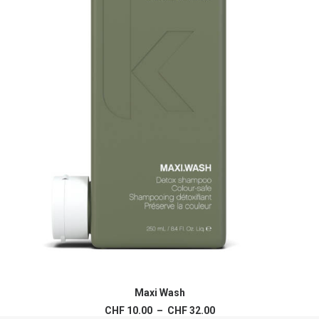
Ce
produit
Maxi Wash
CHOIX DES OPTIONS
a
Plage
CHF
10.00
–
CHF
32.00
plusieurs