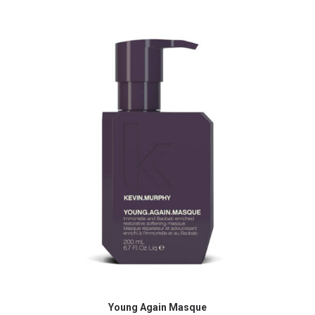
Ce
produit
Young Again Masque