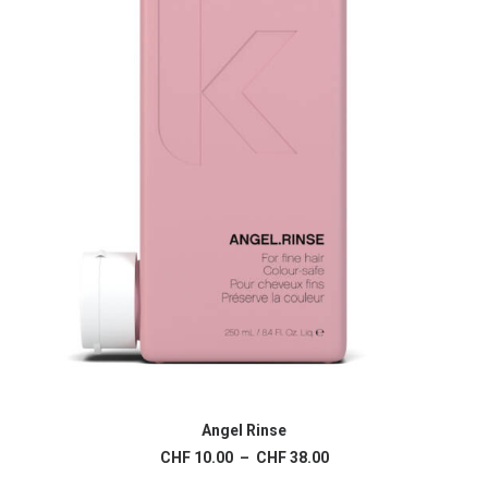
page
du
produit
Ce
produit
Angel Rinse
CHOIX DES OPTIONS
a
Plage
CHF
10.00
–
CHF
38.00
plusieurs
de