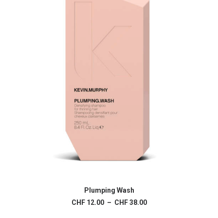
Ce
produit
Plumping Wash
CHOIX DES OPTIONS
a
Plage
CHF
12.00
–
CHF
38.00
plusieurs
de
variations.
prix :