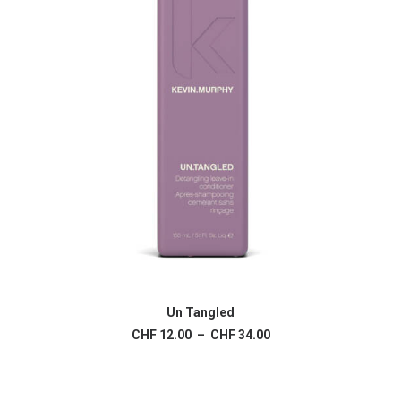
produit
Ce
produit
Un Tangled
CHOIX DES OPTIONS
a
Plage
CHF
12.00
–
CHF
34.00
plusieurs
de
variations.
prix :
Les
CHF 12.00
à
options