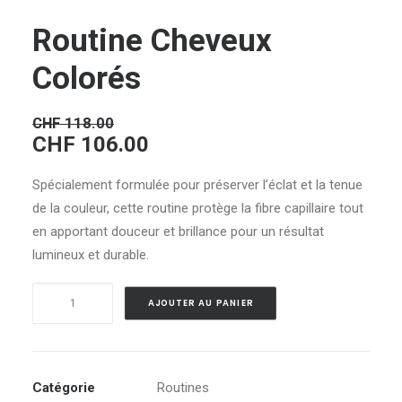
Routine Cheveux
Colorés
CHF
118.00
Le
Le
CHF
106.00
prix
prix
Spécialement formulée pour préserver l’éclat et la tenue
initial
actuel
de la couleur, cette routine protège la fibre capillaire tout
était :
est :
en apportant douceur et brillance pour un résultat
CHF 118.00.
CHF 106.00.
lumineux et durable.
quantité
Alternative:
AJOUTER AU PANIER
de
Routine
Cheveux
Colorés
Catégorie
Routines