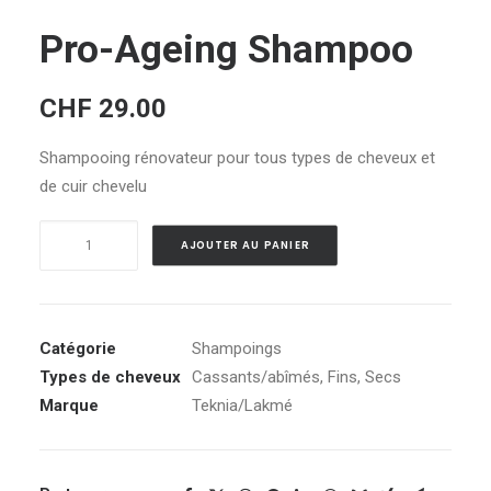
Pro-Ageing Shampoo
CHF
29.00
Shampooing rénovateur pour tous types de cheveux et
de cuir chevelu
quantité
Alternative:
AJOUTER AU PANIER
de
Pro-
Ageing
Shampoo
Catégorie
Shampoings
Types de cheveux
Cassants/abîmés
,
Fins
,
Secs
Marque
Teknia/Lakmé