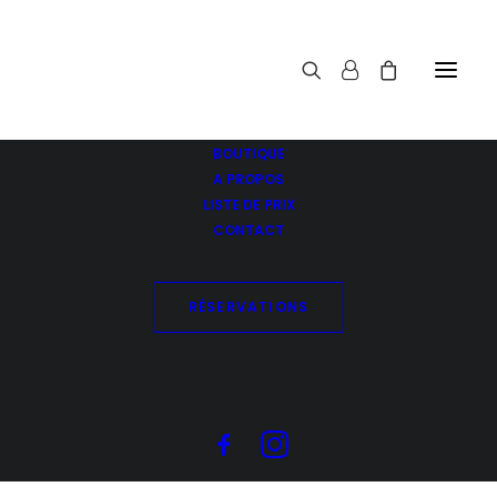
BOUTIQUE
A PROPOS
LISTE DE PRIX
CONTACT
Pro-Ageing Shampoo
Accueil
RÉSERVATIONS
Pro-Ageing Shampoo