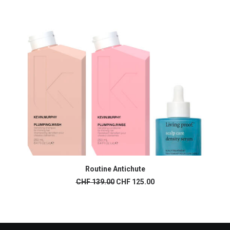
Routine Antichute
AJOUTER AU PANIER
Le
Le
CHF
139.00
CHF
125.00
prix
prix
initial
actuel
était :
est :
CHF 139.00.
CHF 125.00.