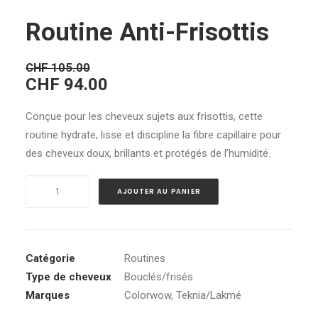
Routine Anti-Frisottis
CHF
105.00
Le
Le
CHF
94.00
prix
prix
Conçue pour les cheveux sujets aux frisottis, cette
initial
actuel
routine hydrate, lisse et discipline la fibre capillaire pour
était :
est :
des cheveux doux, brillants et protégés de l’humidité.
CHF 105.00.
CHF 94.00.
quantité
Alternative:
AJOUTER AU PANIER
de
Routine
Anti-
Frisottis
Catégorie
Routines
Type de cheveux
Bouclés/frisés
Marques
Colorwow
,
Teknia/Lakmé