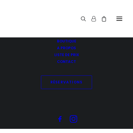
BOUTIQUE
A PROPOS
LISTE DE PRIX
CONTACT
Routine Anti-Frisottis
Accueil
RÉSERVATIONS
Routine Anti-Frisottis
PROMO !