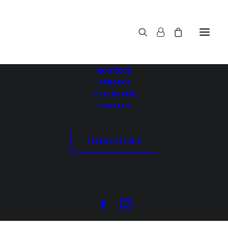
BOUTIQUE
A PROPOS
LISTE DE PRIX
CONTACT
K18 Heat Bounce
Accueil
RÉSERVATIONS
K18 Heat Bounce