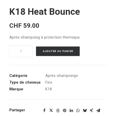
K18 Heat Bounce
CHF
59.00
Après-shampoing à protection thermique
quantité
Alternative:
AJOUTER AU PANIER
de
K18
Heat
Bounce
Catégorie
Après-shampoings
Type de cheveux
Fins
Marque
K18
Partager