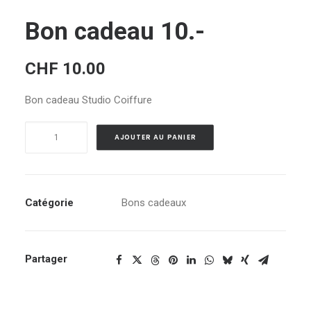
Bon cadeau 10.-
CHF
10.00
Bon cadeau Studio Coiffure
quantité
Alternative:
AJOUTER AU PANIER
de
Bon
cadeau
10.-
Catégorie
Bons cadeaux
Partager